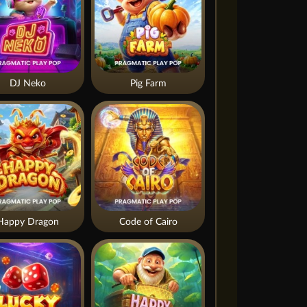
DJ Neko
Pig Farm
Happy Dragon
Code of Cairo