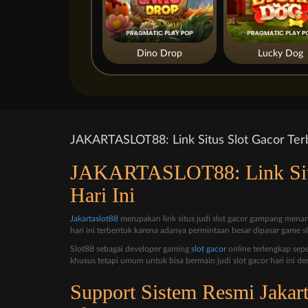
Dino Drop
Lucky Dog
JAKARTASLOT88: Link Situs Slot Gacor Ter
JAKARTASLOT88: Link Situ
Hari Ini
Jakartaslot88
merupakan link situs judi slot gacor gampang menang
hari ini terbentuk karena adanya permintaan besar dipasar game s
Slot88 sebagai developer gaming
slot gacor
online terlengkap sepe
khusus tetapi umum untuk bisa bermain judi slot gacor hari ini d
Support Sistem Resmi Jaka