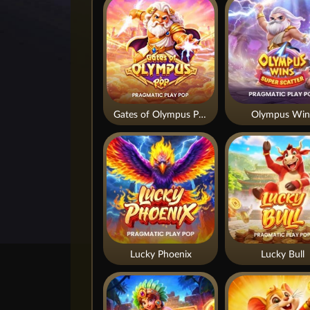
Gates of Olympus POP
Olympus Win
Lucky Phoenix
Lucky Bull