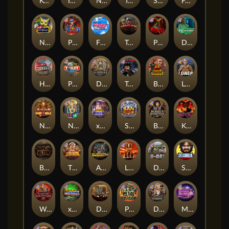
Kenneth Must Die
Infectious 5 xWays
Nexus Blood & Shadow
Tsar Wars
Serial
Folsom Prison
Nexus Outsourced
Punk Rocker 2
Flight Mode
Tombstone Slaughter
Possessed
Disturbed
Home of the Brave
Punk Toilet
Deadwood R.I.P
True Grit Redemption
Blood Diamond
Loner
Nexus Fire In The Hole xBomb
Nine To Five
xWays Hoarder 2
San Quentin xWays
Bounty Hunters xNudge®
Kill Em All
Bangkok Hilton
The Border
Apocalypse Super xNudge
Little Bighorn
D Day
Stockholm Syndrome
Warrior Graveyard xNudge
xWays Hoarder xSplit
Dead Men Walking
Pearl Harbor
Deadwood xNudge
Milky Ways