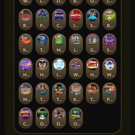
Whacked
Land of the Free
Dragon Tribe
Benji Killed in Vegas
Outsourced: Payday
Legion X
Remember Gulag
Poison Eve
Coins of Fortune
Immortal Fruits
Space Donkey
Bonus Bunnies
Kiss My Chainsaw
Tractor Beam
Mayan Magic Wildfire
Jingle Balls
Golden Genie And The Walking Wilds
Starstruck
Hot 4 Cash
Harlequin Carnival
Ice Ice Yeti
Walk of Shame
Hot Nudge
WiXX
Manhattan Goes Wild
Thor: Hammer Time
Tesla Jolt
Kitchen Drama: Sushi Mania
Tomb of Nefertiti
Pixies vs Pirates
Casino Win Spin
Owls
Dungeon Quest
Outsourced: Slash Game