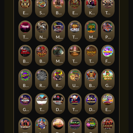
El Pasa Gunfight xNudge
Skate or Die
Buffalo Hunter
Evil Goblins xBomb
Karen Maneater
Tombstone No Mercy
The Rave
Nexus Tombstone RIP
Munchies
The Cage
Monkey's Gold xPays
Punk Rocker
Book Of Shadows
Barbarian Fury
Misery Mining
Tomb of Akhenaten
True kult
Fruits
Brick Snake 2000
Rock Bottom
Roadkill
Ugliest Catch
Bushido Way xNudge
Gaelic Gold
Gluttony
Tombstone
Devil's Crossroad
The Creepy Carnival
DJ Psycho
East Coast Vs West Coast