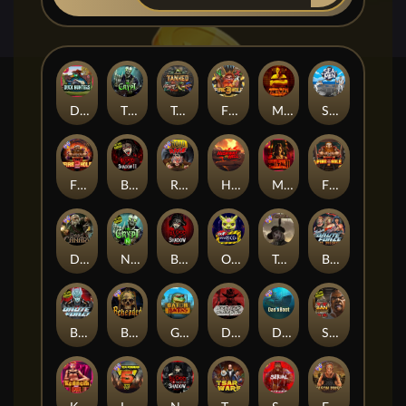
Duck Hunters
The Crypt
Tanked
Fire in the Hole 3
Mental
Seamen
Fire in the Hole 2
Blood & Shadow 2
Road Rage
Highway to Hell
Mental 2
Fire In The Hole xBomb
Dead Canary
Nexus The Crypt
Blood & Shadow
Outsourced
Tombstone RIP
Brute Force: Alien Onslaught
Brute Force
Beheaded
Gator Hunters
Dead, Dead, or Deader
Das xBoot
San Quentin 2: Death Row