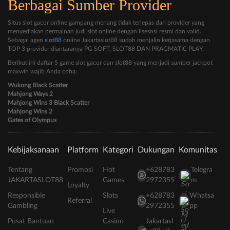
Berbagai Sumber Provider
Situs slot gacor online gampang menang tidak terlepas dari provider yang
menyediakan permainan judi slot online dengan lisesnsi resmi dan valid.
Sebagai agen
slot88
online Jakartaslot88 sudah menjalin kerjasama dengan
TOP 3 provider diantaranya PG SOFT, SLOT88 DAN PRAGMATIC PLAY.
Berikut ini daftar 5 game slot gacor dan slot88 yang menjadi sumber jackpot
maxwin wajib Anda coba:
Wukong Black Scatter
Mahjong Ways 2
Mahjong Wins 3 Black Scatter
Mahjong Wins 2
Gates of Olympus
Kebijaksanaan
Platform
Kategori
Dukungan
Komunitas
Tentang
Promosi
Hot
+628783
Telegra
JAKARTASLOT88
Games
2972355
m
Loyalty
Responsible
Slots
+628783
Whatsa
Referral
Gambling
2972355
pp
Live
Pusat Bantuan
Casino
Jakartasl