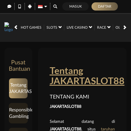
MASUK
DAFTAR
HOT GAMES
SLOTS
LIVE CASINO
RACE
OLAHRA
Pusat
Tentang
Bantuan
JAKARTASLOT88
Tentang
JAKARTASLOT88
TENTANG KAMI
JAKARTASLOT88
Responsible
Gambling
Selamat datang di
JAKARTASLOT88
, situs
taruhan