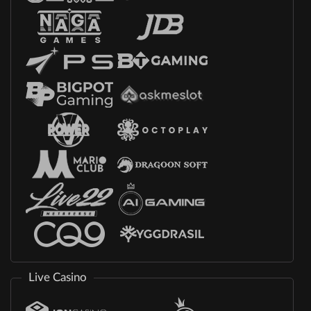
Live Casino