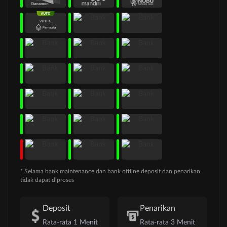
* Selama bank maintenance dan bank offline deposit dan penarikan
tidak dapat diproses
Deposit
Penarikan
Rata-rata 1 Menit
Rata-rata 3 Menit