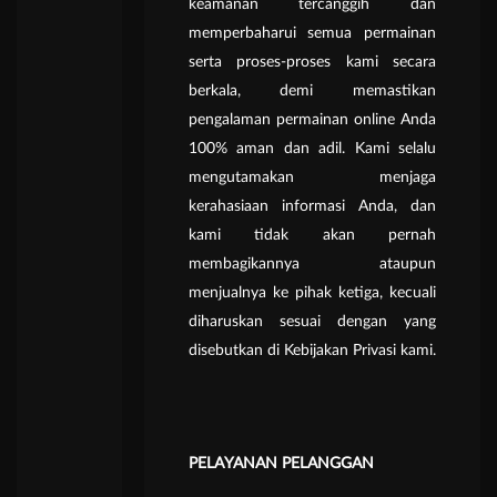
keamanan tercanggih dan
memperbaharui semua permainan
serta proses-proses kami secara
berkala, demi memastikan
pengalaman permainan online Anda
100% aman dan adil. Kami selalu
mengutamakan menjaga
kerahasiaan informasi Anda, dan
kami tidak akan pernah
membagikannya ataupun
menjualnya ke pihak ketiga, kecuali
diharuskan sesuai dengan yang
disebutkan di Kebijakan Privasi kami.
PELAYANAN PELANGGAN