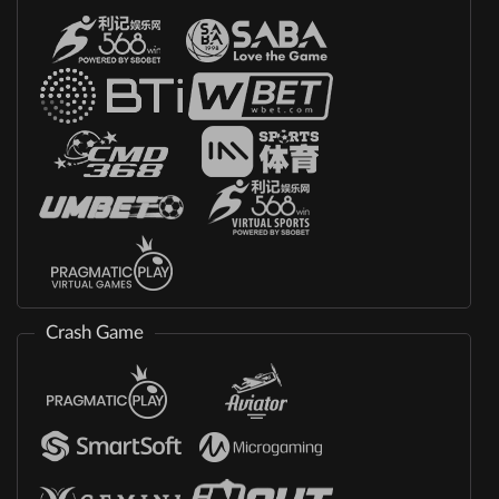
Crash Game