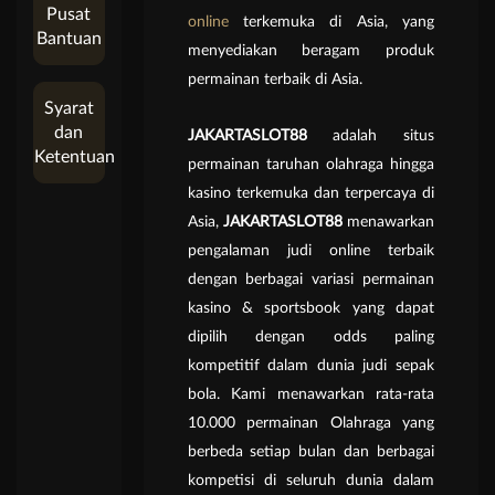
Pusat
online
terkemuka di Asia, yang
Bantuan
menyediakan beragam produk
permainan terbaik di Asia.
Syarat
dan
JAKARTASLOT88
adalah situs
Ketentuan
permainan taruhan olahraga hingga
kasino terkemuka dan terpercaya di
Asia,
JAKARTASLOT88
menawarkan
pengalaman judi online terbaik
dengan berbagai variasi permainan
kasino & sportsbook yang dapat
dipilih dengan odds paling
kompetitif dalam dunia judi sepak
bola. Kami menawarkan rata-rata
10.000 permainan Olahraga yang
berbeda setiap bulan dan berbagai
kompetisi di seluruh dunia dalam