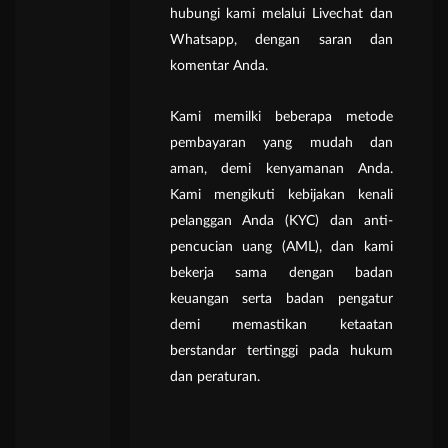
hubungi kami melalui Livechat dan
Whatsapp, dengan saran dan
komentar Anda.
Kami memilki beberapa metode
pembayaran yang mudah dan
aman, demi kenyamanan Anda.
Kami mengikuti kebijakan kenali
pelanggan Anda (KYC) dan anti-
pencucian uang (AML), dan kami
bekerja sama dengan badan
keuangan serta badan pengatur
demi memastikan ketaatan
berstandar tertinggi pada hukum
dan peraturan.