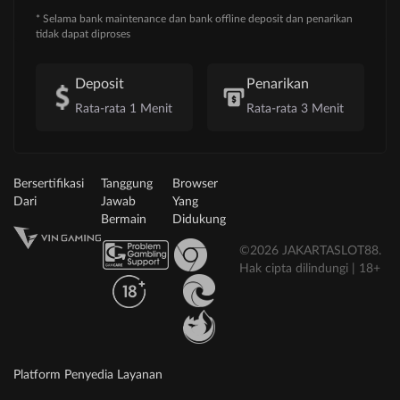
* Selama bank maintenance dan bank offline deposit dan penarikan
tidak dapat diproses
Deposit
Penarikan
Rata-rata 1 Menit
Rata-rata 3 Menit
Bersertifikasi
Tanggung
Browser
Dari
Jawab
Yang
Bermain
Didukung
©2026 JAKARTASLOT88.
Hak cipta dilindungi | 18+
Platform Penyedia Layanan