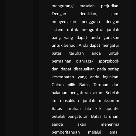
mengurangi masalah perjudian.
Dengan demikian, kami
menyediakan pengguna dengan
sistem untuk mengontrol jumlah
uang yang dapat anda gunakan
untuk berjudi. Anda dapat mengatur
batas taruhan anda untuk
permainan olahraga/ sportsbook
dan dapat disesuaikan pada setiap
kesempatan yang anda inginkan.
Cukup pilih Batas Taruhan dari
halaman pengaturan akun. Setelah
itu masukkan jumlah maksimum
Batas Taruhan lalu klik update.
Setelah pengaturan Batas Taruhan,
aanda akan menerima
pemberitahuan melalui email