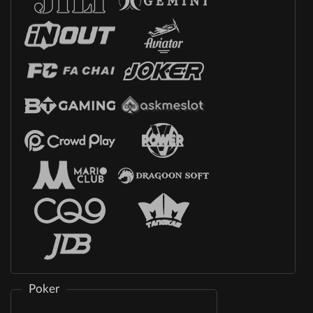
Poker