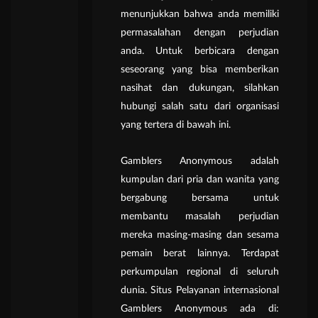
menunjukkan bahwa anda memiliki
permasalahan dengan perjudian
anda. Untuk berbicara dengan
seseorang yang bisa memberikan
nasihat dan dukungan, silahkan
hubungi salah satu dari organisasi
yang tertera di bawah ini.
Gamblers Anonymous adalah
kumpulan dari pria dan wanita yang
bergabung bersama untuk
membantu masalah perjudian
mereka masing-masing dan sesama
pemain berat lainnya. Terdapat
perkumpulan regional di seluruh
dunia. Situs Pelayanan internasional
Gamblers Anonymous ada di: