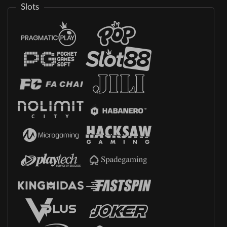
Slots