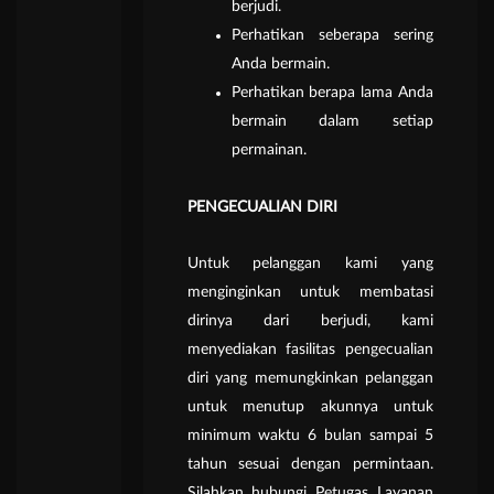
berjudi.
Perhatikan seberapa sering
Anda bermain.
Perhatikan berapa lama Anda
bermain dalam setiap
permainan.
PENGECUALIAN DIRI
Untuk pelanggan kami yang
menginginkan untuk membatasi
dirinya dari berjudi, kami
menyediakan fasilitas pengecualian
diri yang memungkinkan pelanggan
untuk menutup akunnya untuk
minimum waktu 6 bulan sampai 5
tahun sesuai dengan permintaan.
Silahkan hubungi Petugas Layanan