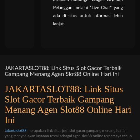
Pelanggan melalui “Live Chat” yang
ada di situs untuk informasi lebih
lanjut.
JAKARTASLOT88: Link Situs Slot Gacor Terbaik
Gampang Menang Agen Slot88 Online Hari Ini
JAKARTASLOT88: Link Situs
Slot Gacor Terbaik Gampang
Menang Agen Slot88 Online Hari
Ini
Jakartaslot88
merupakan link situs judi slot gacor gampang menang hari ini
yang menyediakan layanan resmi sebagai agen slot88 online terpercaya tahun