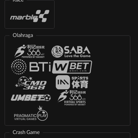
Olahraga
Crash Game