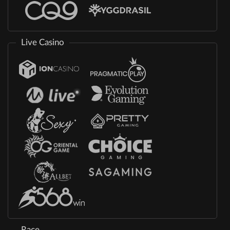
Live Casino
Race