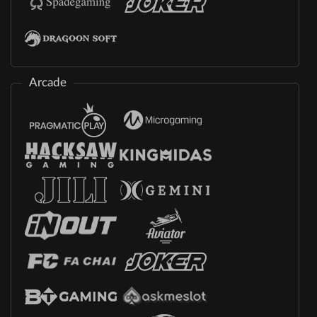
Arcade