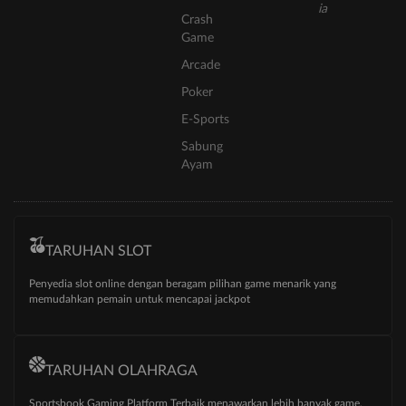
Crash
Game
Arcade
Poker
E-Sports
Sabung
Ayam
TARUHAN SLOT
Penyedia slot online dengan beragam pilihan game menarik yang
memudahkan pemain untuk mencapai jackpot
TARUHAN OLAHRAGA
Sportsbook Gaming Platform Terbaik menawarkan lebih banyak game,