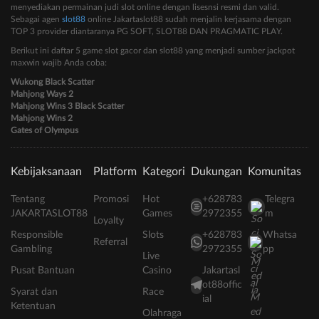
menyediakan permainan judi slot online dengan lisesnsi resmi dan valid.
Sebagai agen
slot88
online Jakartaslot88 sudah menjalin kerjasama dengan
TOP 3 provider diantaranya PG SOFT, SLOT88 DAN PRAGMATIC PLAY.
Berikut ini daftar 5 game slot gacor dan slot88 yang menjadi sumber jackpot
maxwin wajib Anda coba:
Wukong Black Scatter
Mahjong Ways 2
Mahjong Wins 3 Black Scatter
Mahjong Wins 2
Gates of Olympus
Kebijaksanaan
Platform
Kategori
Dukungan
Komunitas
Tentang
Promosi
Hot
+628783
Telegra
JAKARTASLOT88
Games
2972355
m
Loyalty
Responsible
Slots
+628783
Whatsa
Referral
Gambling
2972355
pp
Live
Pusat Bantuan
Casino
Jakartasl
ot88offic
Syarat dan
Race
ial
Ketentuan
Olahraga