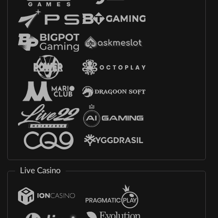
Live Casino