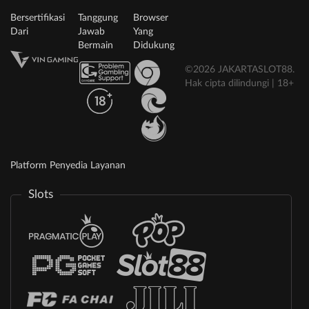
Bersertifikasi
Tanggung
Browser
Dari
Jawab
Yang
Bermain
Didukung
©2026 JAKARTASLOT88.
Hak cipta dilindungi | 18+
Platform Penyedia Layanan
Slots