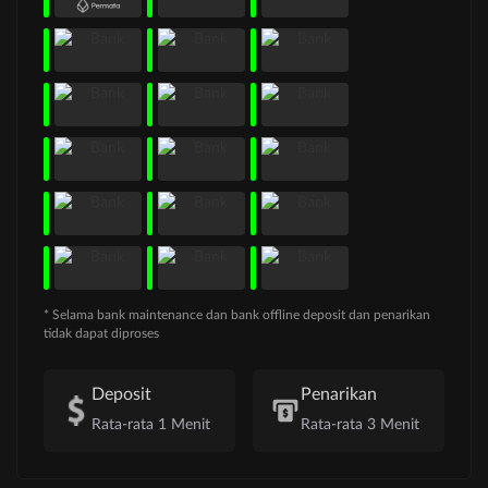
* Selama bank maintenance dan bank offline deposit dan penarikan
tidak dapat diproses
Deposit
Penarikan
Rata-rata 1 Menit
Rata-rata 3 Menit