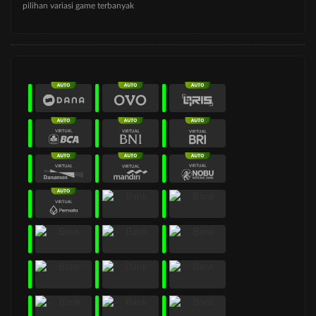
pilihan variasi game terbanyak