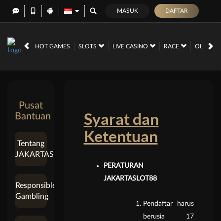
MASUK
DAFTAR
HOT GAMES
SLOTS
LIVE CASINO
RACE
OLAHRA
Pusat
Syarat dan
Bantuan
Ketentuan
Tentang
JAKARTASLOT88
PERATURAN
JAKARTASLOT88
Responsible
Gambling
Pendaftar harus
berusia 17