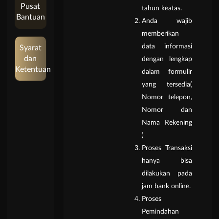
Pusat
tahun keatas.
Bantuan
Anda wajib
memberikan
data informasi
Syarat
dan
dengan lengkap
Ketentuan
dalam formulir
yang tersedia(
Nomor telepon,
Nomor dan
Nama Rekening
)
Proses Transaksi
hanya bisa
dilakukan pada
jam bank online.
Proses
Pemindahan