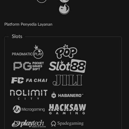
Platform Penyedia Layanan
Slots