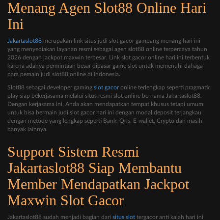
Menang Agen Slot88 Online Hari
Ini
Jakartaslot88
merupakan link situs judi slot gacor gampang menang hari ini
yang menyediakan layanan resmi sebagai agen slot88 online terpercaya tahun
2026 dengan jackpot maxwin terbesar. Link slot gacor online hari ini terbentuk
karena adanya permintaan besar dipasar game slot untuk memenuhi dahaga
para pemain judi slot88 online di Indonesia.
Slot88 sebagai developer gaming
slot gacor
online terlengkap seperti pragmatic
play siap bekerjasama melalui situs resmi slot online bernama Jakartaslot88.
Dengan kerjasama ini, Anda akan mendapatkan tempat khusus tetapi umum
untuk bisa bermain judi slot gacor hari ini dengan modal deposit terjangkau
dengan metode yang lengkap seperti Bank, Qris, E-wallet, Crypto dan masih
banyak lainnya.
Support Sistem Resmi
Jakartaslot88 Siap Membantu
Member Mendapatkan Jackpot
Maxwin Slot Gacor
Jakartaslot88 sudah menjadi bagian dari
situs slot
tergacor anti kalah hari ini