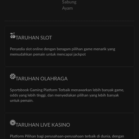
Sabung
Ayam
TARUHAN SLOT
Penyedia slot online dengan beragam pilihan game menarik yang
memudahkan pemain untuk mencapai jackpot
TARUHAN OLAHRAGA
Sportsbook Gaming Platform Terbaik menawarkan lebih banyak game,
odds yang lebih tinggi, dan menyediakan pilihan yang lebih banyak
untuk pemain.
TARUHAN LIVE KASINO
Platform Pilihan bagi perusahaan-perusahaan terbaik di dunia, dengan