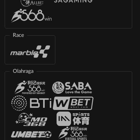
Race
Olahraga