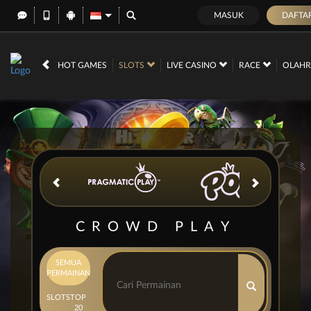
MASUK
DAFTA
IDR
12,686,892,
HOT GAMES
SLOTS
LIVE CASINO
RACE
OLAH
CROWD PLAY
SEMUA
PERMAINAN
SLOTS
TOP
20