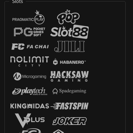
Slots