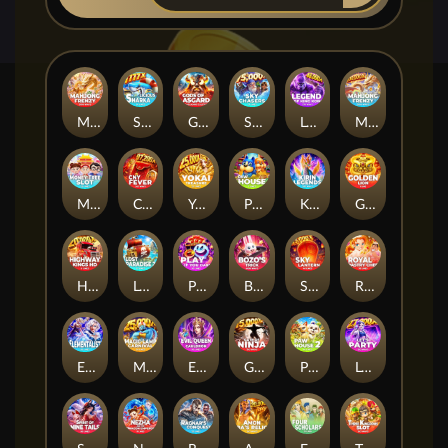
Mahjong Frenzy
Sharkalicious
Gods of Asgard
Sky Chasers
Legend of King Kong
Mahjong Frenzy : Tiles of Fortunes
Money Tree Slot
CNY Fever
Yokai Treasure
Paw House
Kirin Legends
Golden Lion
Highway Kings HD
Lost Paradise 2
Play If You Dare
Bozo's Trick
Sky Lantern
Royal Pastry Chef
Elementalist
Magic Lamp Carnival
Evil Queen Cauldron
Gate of Ninja
Paw House 2
Let's Party