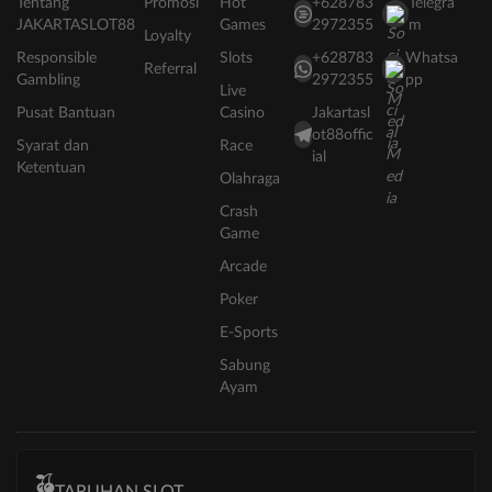
Tentang
Promosi
Hot
+628783
Telegra
JAKARTASLOT88
Games
2972355
m
Loyalty
Responsible
Slots
+628783
Whatsa
Referral
Gambling
2972355
pp
Live
Pusat Bantuan
Casino
Jakartasl
ot88offic
Syarat dan
Race
ial
Ketentuan
Olahraga
Crash
Game
Arcade
Poker
E-Sports
Sabung
Ayam
TARUHAN SLOT