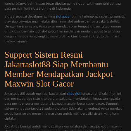
karena adanya permintaan besar dipasar game slot untuk memenuhi dahaga
para pemain judi slot88 online di Indonesia.
Slot88 sebagai developer gaming
slot gacor
online terlengkap seperti pragmatic
play siap bekerjasama melalui situs resmi slot online bernama Jakartaslot88.
Dengan kerjasama ini, Anda akan mendapatkan tempat khusus tetapi umum
untuk bisa bermain judi slot gacor hari ini dengan modal deposit terjangkau
dengan metode yang lengkap seperti Bank, Qris, E-wallet, Crypto dan masih
banyak lainnya.
Support Sistem Resmi
Jakartaslot88 Siap Membantu
Member Mendapatkan Jackpot
Maxwin Slot Gacor
Jakartaslot88 sudah menjadi bagian dari
situs slot
tergacor anti kalah hari ini
dan mengupgrade sistem terbaru untuk bisa menciptakan kepuasan kepada
para member guna mendulang jackpot maxwin besar super gacor. Support
sistem yang Jakartaslot88 sudah ciptakan tidak akan membuat Anda rungkad
sebab kami selalu menerima masukan untuk memperbaiki sistem yang kami
ciptakan.
Jika Anda berniat untuk mendapatkan kemudahan dari segi jackpot maxwin,