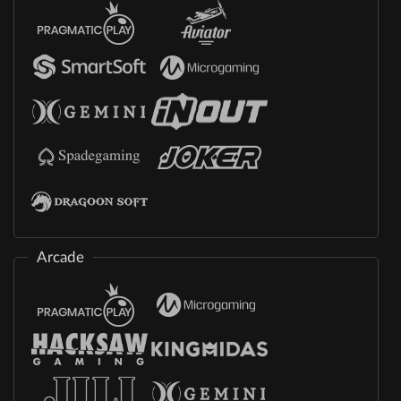
Arcade