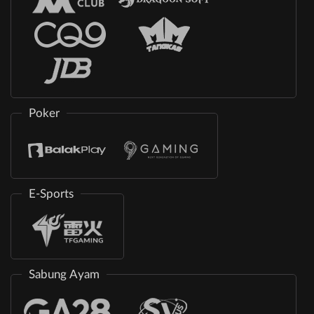
Poker
E-Sports
Sabung Ayam