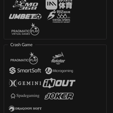
Crash Game