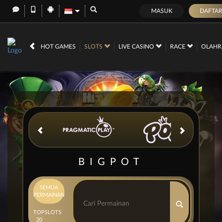
MASUK
DAFTAR
IDR
12,735,714,
HOT GAMES
SLOTS
LIVE CASINO
RACE
OLAH
BIGPOT
SEMUA
PERMAINAN
TOP
SLOTS
20