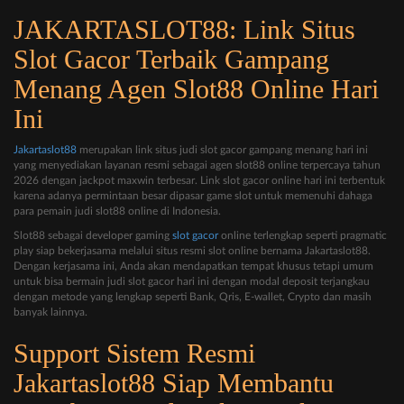
JAKARTASLOT88: Link Situs
Slot Gacor Terbaik Gampang
Menang Agen Slot88 Online Hari
Ini
Jakartaslot88
merupakan link situs judi slot gacor gampang menang hari ini
yang menyediakan layanan resmi sebagai agen slot88 online terpercaya tahun
2026 dengan jackpot maxwin terbesar. Link slot gacor online hari ini terbentuk
karena adanya permintaan besar dipasar game slot untuk memenuhi dahaga
para pemain judi slot88 online di Indonesia.
Slot88 sebagai developer gaming
slot gacor
online terlengkap seperti pragmatic
play siap bekerjasama melalui situs resmi slot online bernama Jakartaslot88.
Dengan kerjasama ini, Anda akan mendapatkan tempat khusus tetapi umum
untuk bisa bermain judi slot gacor hari ini dengan modal deposit terjangkau
dengan metode yang lengkap seperti Bank, Qris, E-wallet, Crypto dan masih
banyak lainnya.
Support Sistem Resmi
Jakartaslot88 Siap Membantu