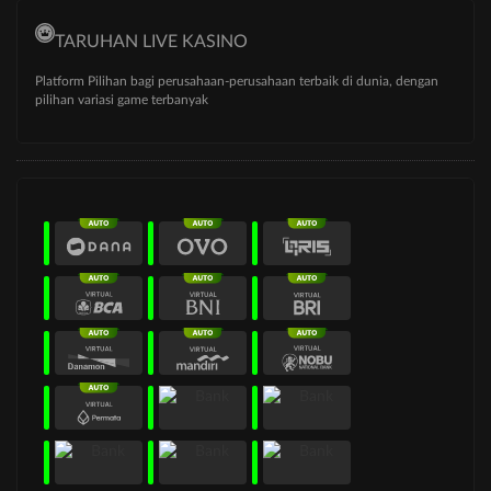
TARUHAN LIVE KASINO
Platform Pilihan bagi perusahaan-perusahaan terbaik di dunia, dengan
pilihan variasi game terbanyak