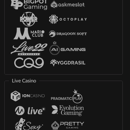
Live Casino