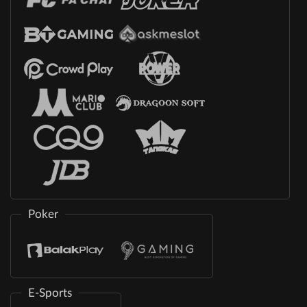
Poker
E-Sports