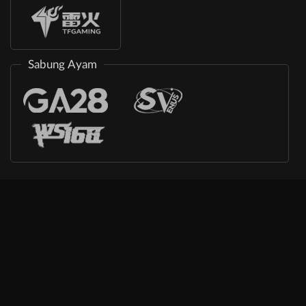
Sabung Ayam