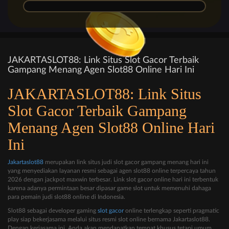
JAKARTASLOT88: Link Situs Slot Gacor Terbaik
Gampang Menang Agen Slot88 Online Hari Ini
JAKARTASLOT88: Link Situs
Slot Gacor Terbaik Gampang
Menang Agen Slot88 Online Hari
Ini
Jakartaslot88
merupakan link situs judi slot gacor gampang menang hari ini
yang menyediakan layanan resmi sebagai agen slot88 online terpercaya tahun
2026 dengan jackpot maxwin terbesar. Link slot gacor online hari ini terbentuk
karena adanya permintaan besar dipasar game slot untuk memenuhi dahaga
para pemain judi slot88 online di Indonesia.
Slot88 sebagai developer gaming
slot gacor
online terlengkap seperti pragmatic
play siap bekerjasama melalui situs resmi slot online bernama Jakartaslot88.
Dengan kerjasama ini, Anda akan mendapatkan tempat khusus tetapi umum