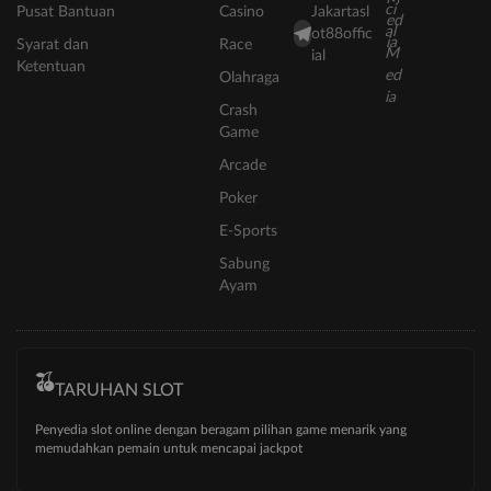
Pusat Bantuan
Casino
Jakartasl
ot88offic
Syarat dan
Race
ial
Ketentuan
Olahraga
Crash
Game
Arcade
Poker
E-Sports
Sabung
Ayam
TARUHAN SLOT
Penyedia slot online dengan beragam pilihan game menarik yang
memudahkan pemain untuk mencapai jackpot